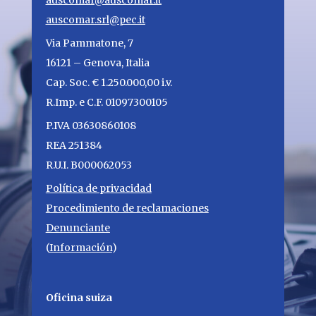
auscomar@auscomar.it
auscomar.srl@pec.it
Via Pammatone, 7
16121 – Genova, Italia
Cap. Soc. € 1.250.000,00 i.v.
R.Imp. e C.F. 01097300105
P.IVA 03630860108
REA 251384
R.U.I. B000062053
Política de privacidad
Procedimiento de reclamaciones
Denunciante
(
Información
)
Oficina suiza